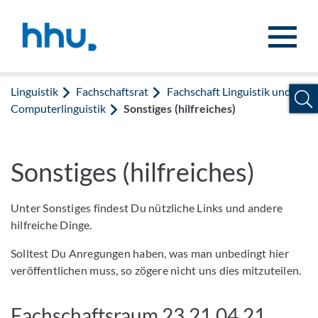
Zum Inhalt springen
Zur Suche springen
Linguistik
Fachschaftsrat
Fachschaft Linguistik und
Computerlinguistik
Sonstiges (hilfreiches)
Sonstiges (hilfreiches)
Unter Sonstiges findest Du nützliche Links und andere
hilfreiche Dinge.
Solltest Du Anregungen haben, was man unbedingt hier
veröffentlichen muss, so zögere nicht uns dies mitzuteilen.
Fachschaftsraum 23.21.04.21