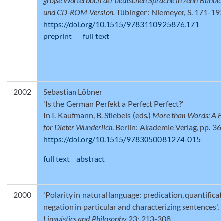
große Wörterbuch der deutschen Sprache in zehn Bänden
und CD-ROM-Version.
Tübingen: Niemeyer, S. 171-192
https://doi.org/10.1515/9783110925876.171
preprint
full text
2002
Sebastian Löbner
'Is the German Perfekt a Perfect Perfect?'
In I. Kaufmann, B. Stiebels (eds.)
More than Words: A F
for Dieter Wunderlich
. Berlin: Akademie Verlag, pp. 
https://doi.org/10.1515/9783050081274-015
full text
abstract
2000
'Polarity in natural language: predication, quantific
negation in particular and characterizing sentences',
Linguistics and Philosophy
23: 213-308.