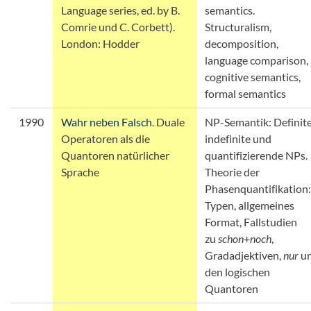
Language series, ed. by B.
semantics.
Comrie und C. Corbett).
Structuralism,
London: Hodder
decomposition,
language comparison,
cognitive semantics,
formal semantics
1990
Wahr neben Falsch
. Duale
NP-Semantik: Definite
Operatoren als die
indefinite und
Quantoren natürlicher
quantifizierende NPs.
Sprache
Theorie der
Phasenquantifikation:
Typen, allgemeines
Format, Fallstudien
zu
schon
+
noch
,
Gradadjektiven,
nur
u
den logischen
Quantoren