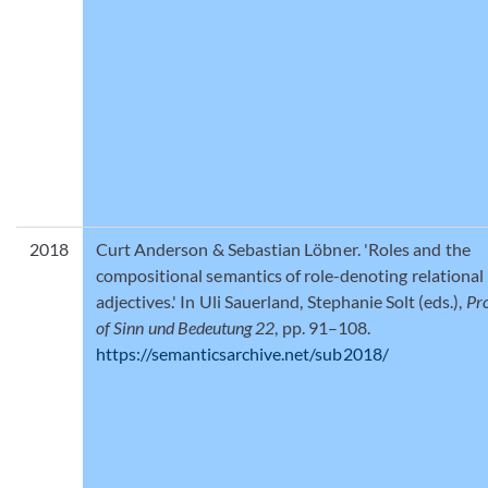
2018
Curt Anderson & Sebastian Löbner. 'Roles and the
compositional semantics of role-denoting relational
adjectives.' In Uli Sauerland, Stephanie Solt (eds.),
Pr
of Sinn und Bedeutung 22
, pp. 91–108.
https://semanticsarchive.net/sub2018/