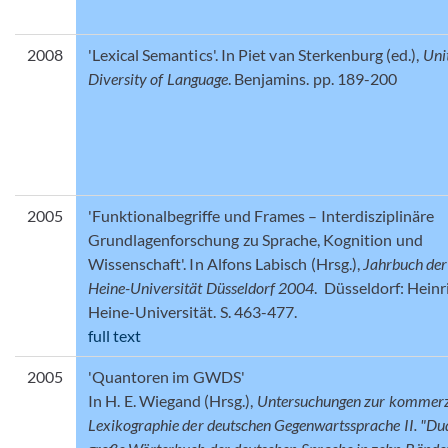
2008
'Lexical Semantics'. In Piet van Sterkenburg (ed.),
Uni
Diversity of Language
. Benjamins. pp. 189-200
2005
'Funktionalbegriffe und Frames – Interdisziplinäre
Grundlagenforschung zu Sprache, Kognition und
Wissenschaft'. In Alfons Labisch (Hrsg.),
Jahrbuch der
Heine-Universität Düsseldorf 2004
. Düsseldorf: Heinr
Heine-Universität. S. 463-477.
full text
2005
'Quantoren im GWDS'
In H. E. Wiegand (Hrsg.),
Untersuchungen zur kommerz
Lexikographie der deutschen Gegenwartssprache II. "Du