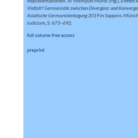
Repräsentationen. In Yoshiyuki Muroi (Hg.),
Einheit i
Vielfalt? Germanistik zwischen Divergenz und Konverge
Asiatische Germanistentagung 2019 in Sapporo.
Münch
iudicium, S. 673–692.
full volume free access
preprint