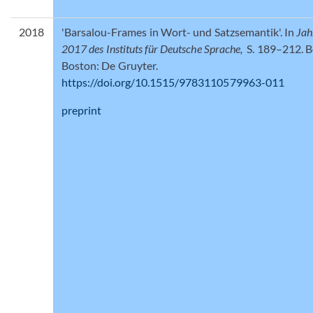
2018
'Barsalou-Frames in Wort- und Satzsemantik'. In
Jah
2017 des Instituts für Deutsche Sprache,
S. 189–212. Be
Boston: De Gruyter.
https://doi.org/10.1515/9783110579963-011
preprint