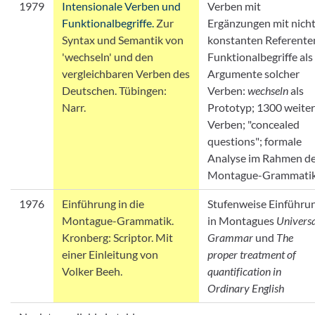
1979
Intensionale Verben und
Verben mit
Funktionalbegriffe.
Zur
Ergänzungen mit nich
Syntax und Semantik von
konstanten Referente
'wechseln' und den
Funktionalbegriffe als
vergleichbaren Verben des
Argumente solcher
Deutschen. Tübingen:
Verben:
wechseln
als
Narr.
Prototyp; 1300 weite
Verben; "concealed
questions"; formale
Analyse im Rahmen d
Montague-Grammati
1976
Einführung in die
Stufenweise Einführu
Montague-Grammatik.
in Montagues
Univers
Kronberg: Scriptor. Mit
Grammar
und
The
einer Einleitung von
proper treatment of
Volker Beeh.
quantification in
Ordinary English