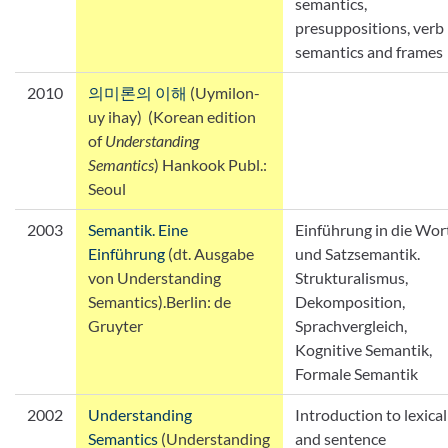
semantics,
presuppositions, verb
semantics and frames
2010
의미론의 이해
(Uymilon-
uy ihay)
(Korean edition
of
Understanding
Semantics
) Hankook Publ.:
Seoul
2003
Semantik. Eine
Einführung in die Wor
Einführung
(dt. Ausgabe
und Satzsemantik.
von Understanding
Strukturalismus,
Semantics).Berlin: de
Dekomposition,
Gruyter
Sprachvergleich,
Kognitive Semantik,
Formale Semantik
2002
Understanding
Introduction to lexical
Semantics
(Understanding
and sentence