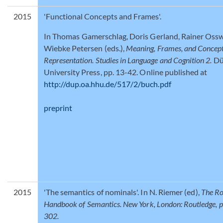
2015
'Functional Concepts and Frames'.
In Thomas Gamerschlag, Doris Gerland, Rainer Ossw
Wiebke Petersen (eds.),
Meaning, Frames, and Concep
Representation. Studies in Language and Cognition 2.
Dü
University Press, pp. 13-42. Online published at
http://dup.oa.hhu.de/517/2/buch.pdf
preprint
2015
'The semantics of nominals'. In N. Riemer (ed),
The Ro
Handbook of Semantics. New York, London: Routledge, p
302.