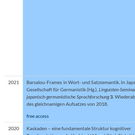
2021
Barsalou-Frames in Wort- und Satzsemantik. In Jap
Gesellschaft für Germanistik (Hg.),
Linguisten-Semina
japanisch-germanistische Sprachforschung
3
. Wiedera
des gleichnamigen Aufsatzes von 2018.
free access
2020
Kaskaden – eine fundamentale Struktur kognitiver