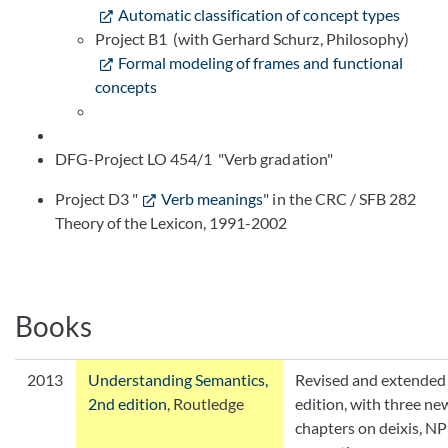
Automatic classification of concept types
Project B1 (with Gerhard Schurz, Philosophy)
Formal modeling of frames and functional
concepts
DFG-Project LO 454/1 "Verb gradation"
Project D3 "
Verb meanings
" in the CRC / SFB 282
Theory of the Lexicon, 1991-2002
Books
2013
Understanding Semantics,
Revised and extended
2nd edition
, Routledge
edition, with three ne
chapters on deixis, NP