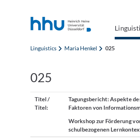
Jump to content
Jump to search
Linguist
Linguistics
Maria Henkel
025
025
Titel /
Tagungsbericht: Aspekte de
Titel:
Faktoren von Informations
Workshop zur Förderung von
schulbezogenen Lernkontext