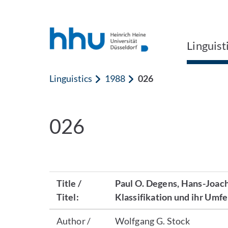
Jump to content
Jump to search
Linguist
Linguistics
1988
026
026
Title /
Paul O. Degens, Hans-Joach
Titel:
Klassifikation und ihr Umfe
Author /
Wolfgang G. Stock