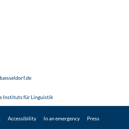
-duesseldorf.de
: Contact by e-mail
 Instituts für Linguistik
t
Accessibility
In an emergency
Press