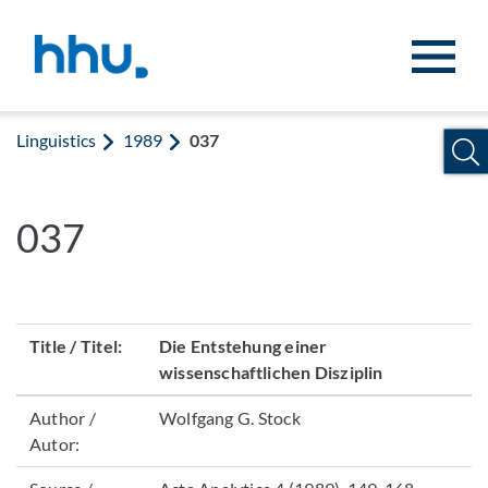
Jump to content
Jump to search
Linguistics
1989
037
037
Title / Titel:
Die Entstehung einer
wissenschaftlichen Disziplin
Author /
Wolfgang G. Stock
Autor: