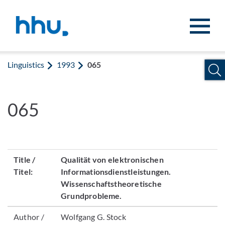
Jump to content
Jump to search
Linguistics
1993
065
065
Title /
Qualität von elektronischen
Titel:
Informationsdienstleistungen.
Wissenschaftstheoretische
Grundprobleme.
Author /
Wolfgang G. Stock