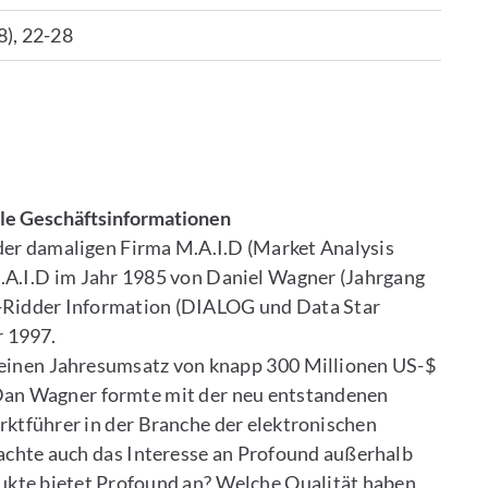
8), 22-28
ale Geschäftsinformationen
der damaligen Firma M.A.I.D (Market Analysis
A.I.D im Jahr 1985 von Daniel Wagner (Jahrgang
t-Ridder Information (DIALOG und Data Star
r 1997.
einen Jahresumsatz von knapp 300 Millionen US-$
Dan Wagner formte mit der neu entstandenen
ktführer in der Branche der elektronischen
achte auch das Interesse an Profound außerhalb
kte bietet Profound an? Welche Qualität haben