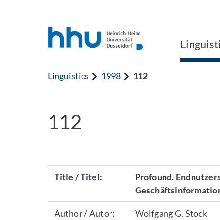
Jump to content
Jump to search
Linguist
Linguistics
1998
112
112
Title / Titel:
Profound. Endnutzers
Geschäftsinformatio
Author / Autor:
Wolfgang G. Stock