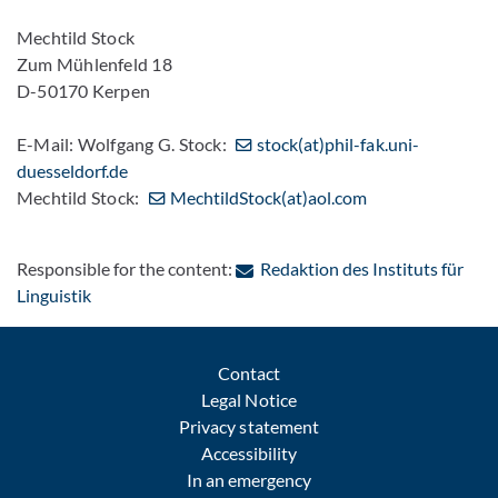
Mechtild Stock
Zum Mühlenfeld 18
D-50170 Kerpen
E-Mail: Wolfgang G. Stock:
stock(at)phil-fak.uni-
duesseldorf.de
Mechtild Stock:
MechtildStock(at)aol.com
Responsible for the content:
Redaktion des Instituts für
: Contact by e-mail
Linguistik
Contact
Legal Notice
Privacy statement
Accessibility
In an emergency