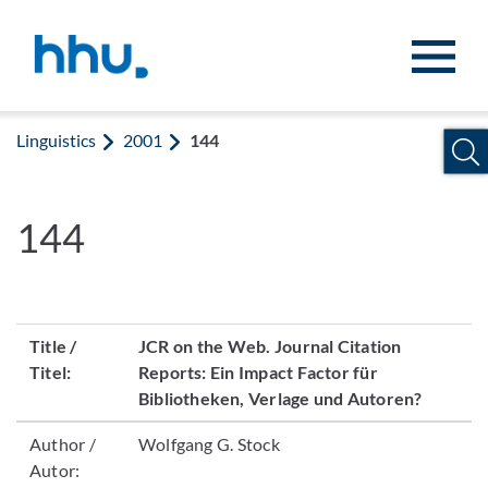
Jump to content
Jump to search
Linguistics
2001
144
144
Title /
JCR on the Web. Journal Citation
Titel:
Reports: Ein Impact Factor für
Bibliotheken, Verlage und Autoren?
Author /
Wolfgang G. Stock
Autor: