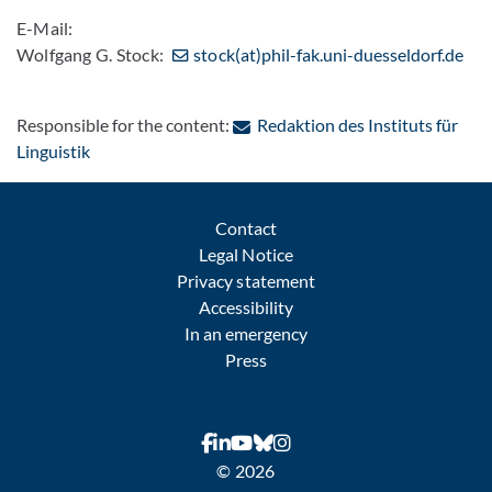
E-Mail:
Wolfgang G. Stock:
stock(at)phil-fak.uni-duesseldorf.de
Responsible for the content:
Redaktion des Instituts für
: Contact by e-mail
Linguistik
Contact
Legal Notice
Privacy statement
Accessibility
In an emergency
Press
© 2026