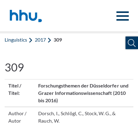
Jump to content
Jump to search
Linguistics
2017
309
309
Titel /
Forschungsthemen der Düsseldorfer und
Titel:
Grazer Informationswissenschaft (2010
bis 2016)
Author /
Dorsch, I., Schlögl, C., Stock, W. G., &
Autor
Rauch, W.