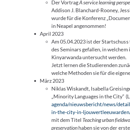
Der Vortrag
A service learning pers
Addison J. Blanchard-Rooney, Jess
wurde für die Konferenz „Documen
in Neapel angenommen!
April 2023
Am 05.04.2023 ist der Startschuss 
des Seminars gefallen, in welchem
Kinyarwanda untersucht werden.
Jetzt lernen die Studierenden zun
welche Methoden sie für die eigen
März 2023
Niklas Wiskandt, Isabella Greising
„Minority Languages in the City“ (L
agenda/nieuwsbericht/news/detail
in-the-city-in-ljouwertleeuwarden
mit dem Titel
Teaching urban fieldwo
preservation
haben sie von der erst