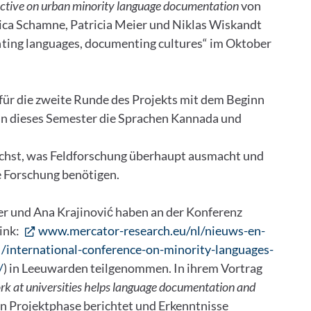
pective on urban minority language documentation
von
ica Schamne, Patricia Meier und Niklas Wiskandt
ting languages, documenting cultures“ im Oktober
für die zweite Runde des Projekts mit dem Beginn
 in dieses Semester die Sprachen Kannada und
ächst, was Feldforschung überhaupt ausmacht und
e Forschung benötigen.
er und Ana Krajinović haben an der Konferenz
ink:
www.mercator-research.eu/nl/nieuws-en-
/international-conference-on-minority-languages-
/
) in Leeuwarden teilgenommen. In ihrem Vortrag
rk at universities helps language documentation and
en Projektphase berichtet und Erkenntnisse