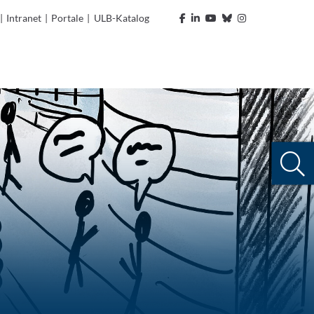
|
Intranet
|
Portale
|
ULB-Katalog