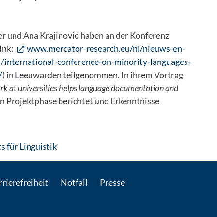
er und Ana Krajinović haben an der Konferenz
ink:
www.mercator-research.eu/nl/nieuws-en-
/international-conference-on-minority-languages-
/
) in Leeuwarden teilgenommen. In ihrem Vortrag
rk at universities helps language documentation and
en Projektphase berichtet und Erkenntnisse
: Per E-Mail kontaktieren
s für Linguistik
rierefreiheit
Notfall
Presse