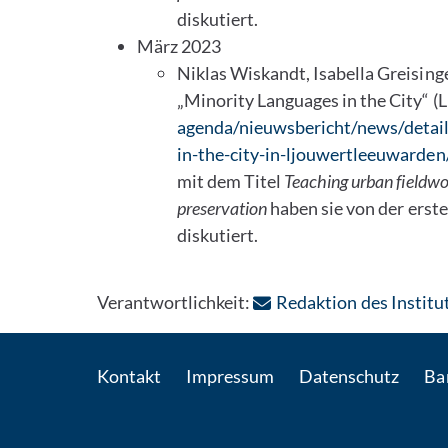
diskutiert.
März 2023
Niklas Wiskandt, Isabella Greising
„Minority Languages in the City“ (L
agenda/nieuwsbericht/news/detail
in-the-city-in-ljouwertleeuwarden
mit dem Titel
Teaching urban fieldwo
preservation
haben sie von der erst
diskutiert.
Verantwortlichkeit:
Redaktion des Institut
Kontakt
Impressum
Datenschutz
Bar